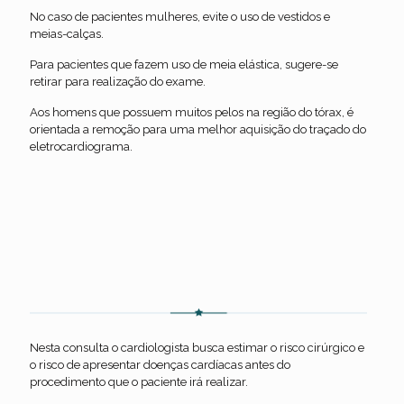
No caso de pacientes mulheres, evite o uso de vestidos e
meias-calças.
Para pacientes que fazem uso de meia elástica, sugere-se
retirar para realização do exame.
Aos homens que possuem muitos pelos na região do tórax, é
orientada a remoção para uma melhor aquisição do traçado do
eletrocardiograma.
Consultas Pré-operatórias
Nesta consulta o cardiologista busca estimar o risco cirúrgico e
o risco de apresentar doenças cardíacas antes do
procedimento que o paciente irá realizar.