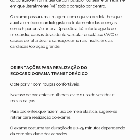
do coração em uma tela de computador, ou seja, é um exame
em que literalmente “vê” todo o coração por dentro.
O exame possui uma imagem com riqueza de detalhes que
auxilia o médico cardiologista no tratamento das doenças
como hipertensão arterial (pressão alta), infarto agudo do
miocárdio, causas de acidente vascular encefálico (AVC) e
causas de falta de ar e cansaço como nas insuficiências
cardíacas (coração grande).
ORIENTAÇÕES PARA REALIZAÇÃO DO
ECOCARDIOGRAMA TRANSTORÁCICO
Opte por vir com roupas confortáveis.
No caso de pacientes mulheres, evite o uso de vestidos e
meias-calças.
Para pacientes que fazem uso de meia elástica, sugere-se
retirar para realização do exame.
O exame costuma ter duração de 20-25 minutos dependendo
da complexidade dos achados.